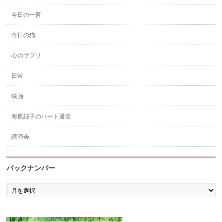
今日の一言
今日の猫
心のサプリ
日常
映画
海原純子のハート通信
講演会
バックナンバー
バ
ッ
ク
ナ
ン