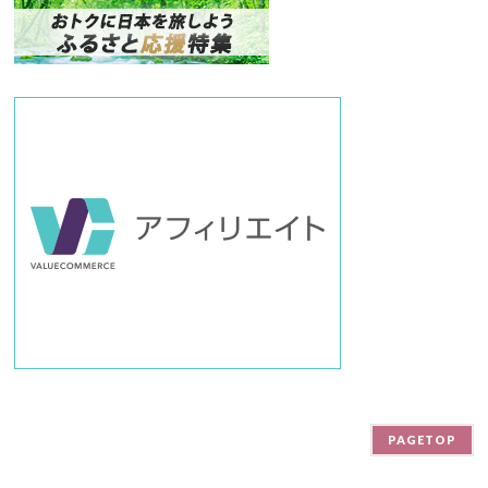
ン
バ
ー
PAGETOP