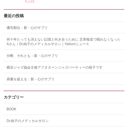
« 7月
最近の投稿
優先順位：新・心のサプリ
何十年たっても消えない記憶と向き合うために 災害報道で眠れなくなった
Aさん｜Dr.純子のメディカルサロン｜Yahoo!ニュース
分断、それとも：新・心のサプリ
横浜ジャズ協会主催アフタヌーンジャズパーティーの様子です
肩書を超える：新・心のサプリ
カテゴリー
BOOK
Dr.純子のメディカルサロン