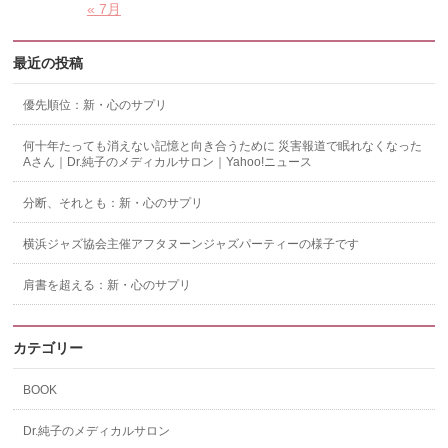
« 7月
最近の投稿
優先順位：新・心のサプリ
何十年たっても消えない記憶と向き合うために 災害報道で眠れなくなった
Aさん｜Dr.純子のメディカルサロン｜Yahoo!ニュース
分断、それとも：新・心のサプリ
横浜ジャズ協会主催アフタヌーンジャズパーティーの様子です
肩書を超える：新・心のサプリ
カテゴリー
BOOK
Dr.純子のメディカルサロン