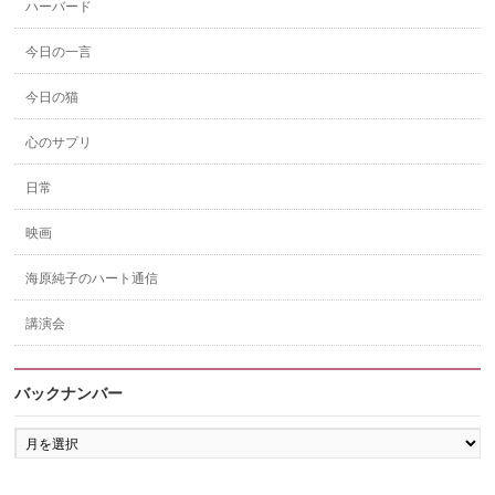
ハーバード
今日の一言
今日の猫
心のサプリ
日常
映画
海原純子のハート通信
講演会
バックナンバー
バ
ッ
ク
ナ