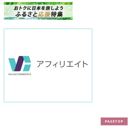
ン
バ
ー
PAGETOP