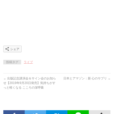
シェア
投稿タグ
ライブ
←
出版記念講演会＆サイン会のお知ら
日本とアマゾン：新 心のサプリ
→
せ【2019年9月20日発売】気持ちがす
っと軽くなる こころの深呼吸