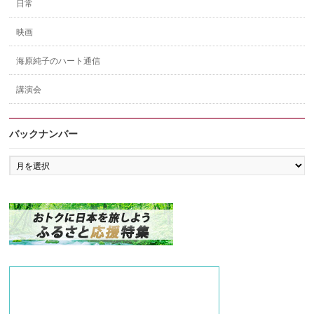
日常
映画
海原純子のハート通信
講演会
バックナンバー
バ
ッ
ク
ナ
ン
バ
ー