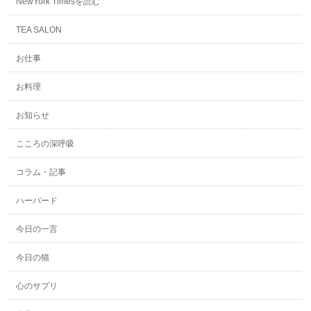
NewYork Timesを読む
TEA SALON
お仕事
お料理
お知らせ
こころの深呼吸
コラム・記事
ハーバード
今日の一言
今日の猫
心のサプリ