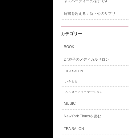
ャズパーティーの様子です
肩書を超える：新・心のサプリ
カテゴリー
BOOK
Dr.純子のメディカルサロン
TEA SALON
ハヤミミ
ヘルスコミュニケーション
MUSIC
NewYork Timesを読む
TEA SALON