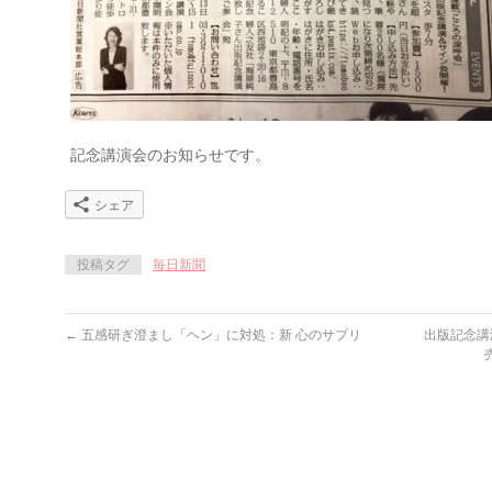
記念講演会のお知らせです。
シェア
投稿タグ
毎日新聞
←
五感研ぎ澄まし「ヘン」に対処：新 心のサプリ
出版記念講