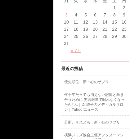
月
火
水
木
金
土
日
1
2
3
4
5
6
7
8
9
10
11
12
13
14
15
16
17
18
19
20
21
22
23
24
25
26
27
28
29
30
31
« 7月
最近の投稿
優先順位：新・心のサプリ
何十年たっても消えない記憶と向き
合うために 災害報道で眠れなくなっ
たAさん｜Dr.純子のメディカルサロ
ン｜Yahoo!ニュース
分断、それとも：新・心のサプリ
横浜ジャズ協会主催アフタヌーンジ