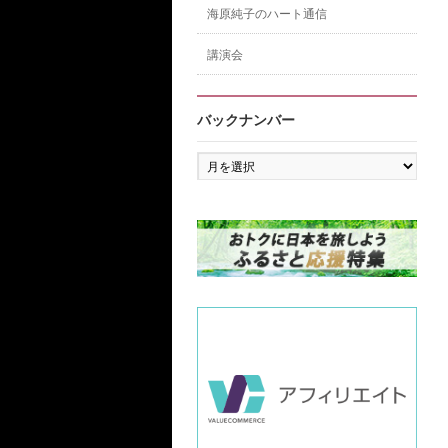
海原純子のハート通信
講演会
バックナンバー
バ
ッ
ク
ナ
ン
バ
ー