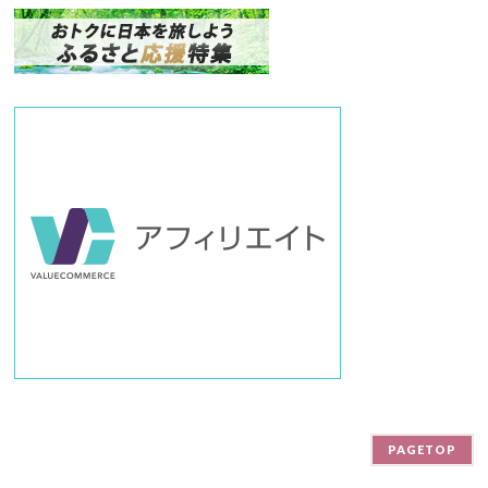
ン
バ
ー
PAGETOP