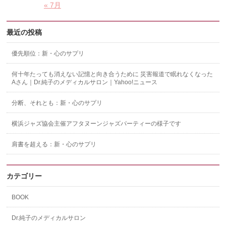
« 7月
最近の投稿
優先順位：新・心のサプリ
何十年たっても消えない記憶と向き合うために 災害報道で眠れなくなった
Aさん｜Dr.純子のメディカルサロン｜Yahoo!ニュース
分断、それとも：新・心のサプリ
横浜ジャズ協会主催アフタヌーンジャズパーティーの様子です
肩書を超える：新・心のサプリ
カテゴリー
BOOK
Dr.純子のメディカルサロン