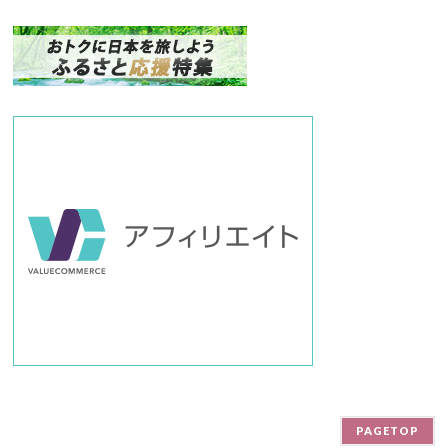
ナ
ン
バ
ー
PAGETOP