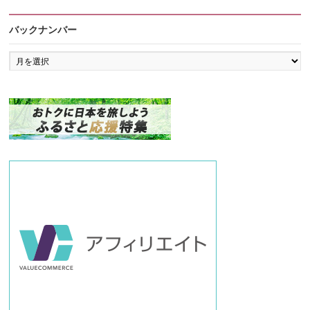
バックナンバー
バ
ッ
ク
ナ
ン
バ
ー