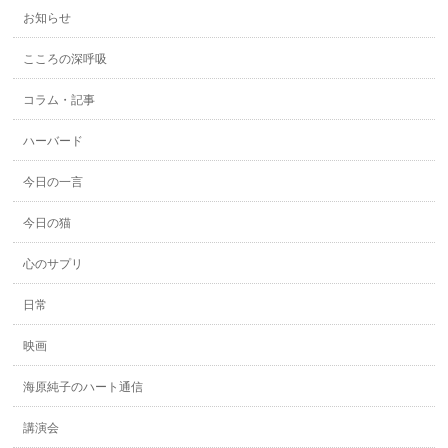
お知らせ
こころの深呼吸
コラム・記事
ハーバード
今日の一言
今日の猫
心のサプリ
日常
映画
海原純子のハート通信
講演会