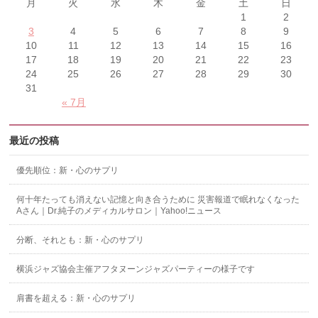
月
火
水
木
金
土
日
1
2
3
4
5
6
7
8
9
10
11
12
13
14
15
16
17
18
19
20
21
22
23
24
25
26
27
28
29
30
31
« 7月
最近の投稿
優先順位：新・心のサプリ
何十年たっても消えない記憶と向き合うために 災害報道で眠れなくなった
Aさん｜Dr.純子のメディカルサロン｜Yahoo!ニュース
分断、それとも：新・心のサプリ
横浜ジャズ協会主催アフタヌーンジャズパーティーの様子です
肩書を超える：新・心のサプリ