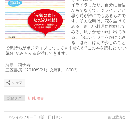
イライラしたり、自分に自信
がもてなくて、ツライナアと
思う時が誰にでもあるもので
す。そんな時は、花を生けて
みる、新しい料理に挑戦して
みる、風まかせの旅に出てみ
る、心にシャワーをかけてみ
る…ほら、ほんの少しのこと
で気持ちがポジティブになってきませんか?この本を読むと“いい
気分”がみるみる充満してきます。
海原 純子著
三笠書房（2010/9/21）文庫判 600円
シェア
投稿タグ
新刊
,
著書
←
ハワイのフリー日刊紙、日刊サン
富山講演会
→