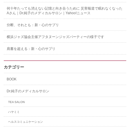
何十年たっても消えない記憶と向き合うために 災害報道で眠れなくなった
Aさん｜Dr.純子のメディカルサロン｜Yahoo!ニュース
分断、それとも：新・心のサプリ
横浜ジャズ協会主催アフタヌーンジャズパーティーの様子です
肩書を超える：新・心のサプリ
カテゴリー
BOOK
Dr.純子のメディカルサロン
TEA SALON
ハヤミミ
ヘルスコミュニケーション