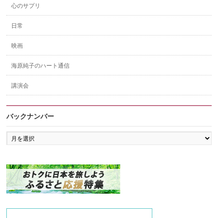
心のサプリ
日常
映画
海原純子のハート通信
講演会
バックナンバー
バ
ッ
ク
ナ
ン
バ
ー