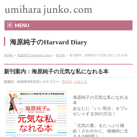
MENU
海原純子のHarvard Diary
HOME
»
海原純子のHarvard Diary
»
BOOK
»
新刊案内：海原純子の元気な私になれる本
新刊案内：海原純子の元気な私になれる本
投稿日 : 2010年9月21日 | カテゴリー :
BOOK
,
お知らせ
海原純子の元気な私になれる
本
あなたに「いい気分」をプレ
ゼントする30の方法！
「元気の素」をたっぷり補
給！さわやかに、積極的に生
きる24時間！