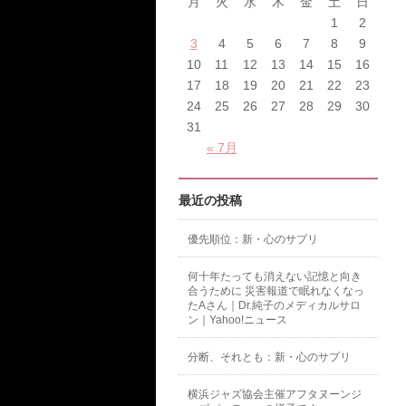
月
火
水
木
金
土
日
1
2
3
4
5
6
7
8
9
10
11
12
13
14
15
16
17
18
19
20
21
22
23
24
25
26
27
28
29
30
31
« 7月
最近の投稿
優先順位：新・心のサプリ
何十年たっても消えない記憶と向き
合うために 災害報道で眠れなくなっ
たAさん｜Dr.純子のメディカルサロ
ン｜Yahoo!ニュース
分断、それとも：新・心のサプリ
横浜ジャズ協会主催アフタヌーンジ