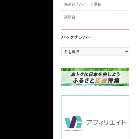
海原純子のハート通信
講演会
バックナンバー
バ
ッ
ク
ナ
ン
バ
ー