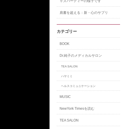
ャズパーティーの様子です
肩書を超える：新・心のサプリ
カテゴリー
BOOK
Dr.純子のメディカルサロン
TEA SALON
ハヤミミ
ヘルスコミュニケーション
MUSIC
NewYork Timesを読む
TEA SALON