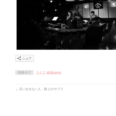
シェア
投稿タグ
ライブ
,
銀座swing
←
言い出せない人：新 心のサプリ