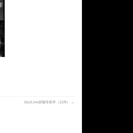
JazzLive@珈琲美学（12/8）
→