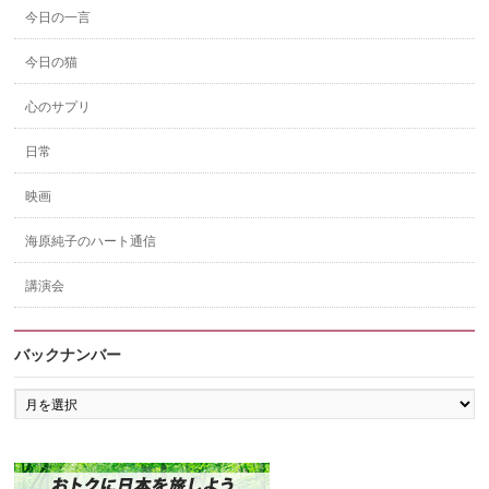
今日の一言
今日の猫
心のサプリ
日常
映画
海原純子のハート通信
講演会
バックナンバー
バ
ッ
ク
ナ
ン
バ