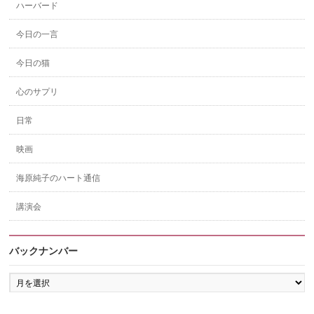
ハーバード
今日の一言
今日の猫
心のサプリ
日常
映画
海原純子のハート通信
講演会
バックナンバー
バ
ッ
ク
ナ