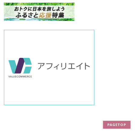
ン
バ
ー
PAGETOP