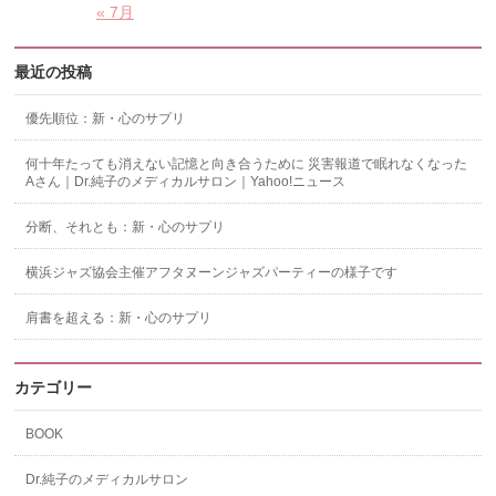
« 7月
最近の投稿
優先順位：新・心のサプリ
何十年たっても消えない記憶と向き合うために 災害報道で眠れなくなった
Aさん｜Dr.純子のメディカルサロン｜Yahoo!ニュース
分断、それとも：新・心のサプリ
横浜ジャズ協会主催アフタヌーンジャズパーティーの様子です
肩書を超える：新・心のサプリ
カテゴリー
BOOK
Dr.純子のメディカルサロン