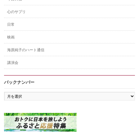
心のサプリ
日常
映画
海原純子のハート通信
講演会
バックナンバー
バ
ッ
ク
ナ
ン
バ
ー