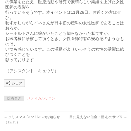
の偉業をたたえ、医療活動や研究で素晴らしい業績を上げた女性
医師の表彰を
行っているそうです。本イベントは11月26日。お近くの方はぜ
ひ。
恥ずかしながらイネさんが日本初の産科の女性医師であることは
おろか、
シーボルトさんに娘がいたことも知らなかった私ですが、
お医者様に診察して頂くとき、女性医師特有の安心感のようなも
のは、
いつも感じています。この活動がよりいっそうの女性の活躍に結
びつくことを
願っております！！
（アシスタント・キュウリ）
シェア
投稿タグ
メディカルサロン
←
クリスマス Jazz Live のお知らせ
目に見えない借金：新 心のサプリ
→
（12/15）