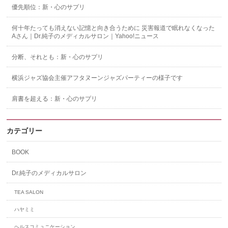
優先順位：新・心のサプリ
何十年たっても消えない記憶と向き合うために 災害報道で眠れなくなった
Aさん｜Dr.純子のメディカルサロン｜Yahoo!ニュース
分断、それとも：新・心のサプリ
横浜ジャズ協会主催アフタヌーンジャズパーティーの様子です
肩書を超える：新・心のサプリ
カテゴリー
BOOK
Dr.純子のメディカルサロン
TEA SALON
ハヤミミ
ヘルスコミュニケーション