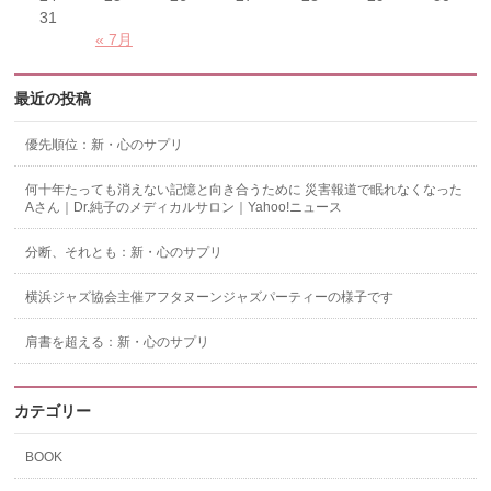
31
« 7月
最近の投稿
優先順位：新・心のサプリ
何十年たっても消えない記憶と向き合うために 災害報道で眠れなくなった
Aさん｜Dr.純子のメディカルサロン｜Yahoo!ニュース
分断、それとも：新・心のサプリ
横浜ジャズ協会主催アフタヌーンジャズパーティーの様子です
肩書を超える：新・心のサプリ
カテゴリー
BOOK