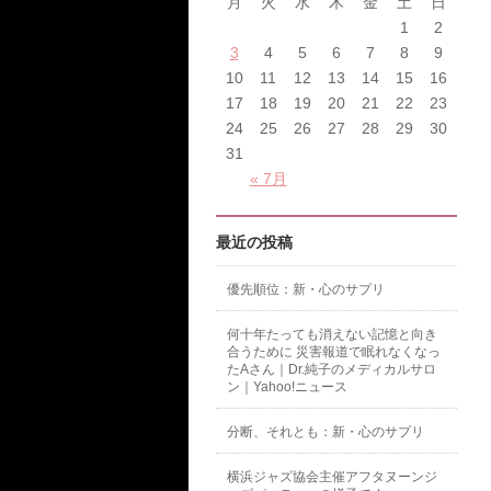
月
火
水
木
金
土
日
1
2
3
4
5
6
7
8
9
10
11
12
13
14
15
16
17
18
19
20
21
22
23
24
25
26
27
28
29
30
31
« 7月
最近の投稿
優先順位：新・心のサプリ
何十年たっても消えない記憶と向き
合うために 災害報道で眠れなくなっ
たAさん｜Dr.純子のメディカルサロ
ン｜Yahoo!ニュース
分断、それとも：新・心のサプリ
横浜ジャズ協会主催アフタヌーンジ