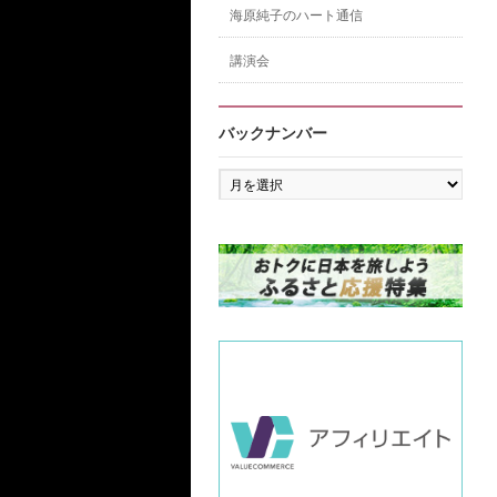
海原純子のハート通信
講演会
バックナンバー
バ
ッ
ク
ナ
ン
バ
ー