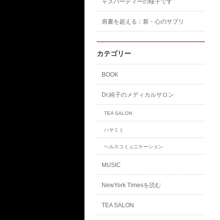
ャズパーティーの様子です
肩書を超える：新・心のサプリ
カテゴリー
BOOK
Dr.純子のメディカルサロン
TEA SALON
ハヤミミ
ヘルスコミュニケーション
MUSIC
NewYork Timesを読む
TEA SALON