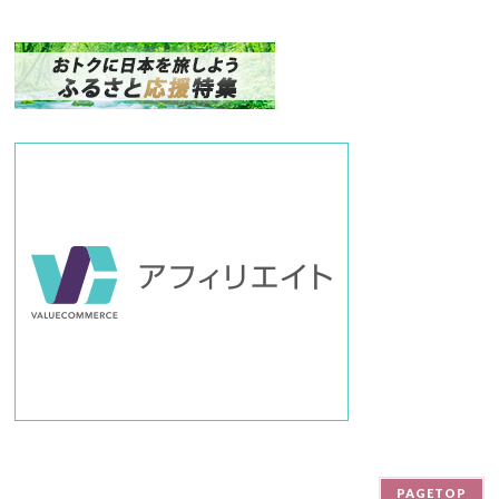
ク
ナ
ン
バ
ー
PAGETOP