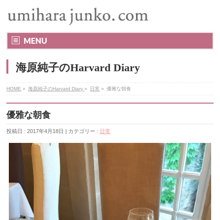
MENU
海原純子のHarvard Diary
HOME
»
海原純子のHarvard Diary
»
日常
»
優雅な朝食
優雅な朝食
投稿日 : 2017年4月18日 | カテゴリー :
日常