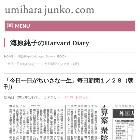
MENU
海原純子のHarvard Diary
HOME
»
海原純子のHarvard Diary
»
BOOK
»
「今日一日がちいさな一生」毎日新聞１／２８（朝刊）
「今日一日がちいさな一生」毎日新聞１／２８（朝
刊）
投稿日 : 2017年1月29日 | カテゴリー :
BOOK
,
お知らせ