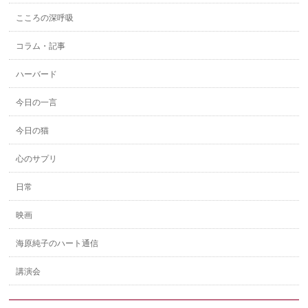
こころの深呼吸
コラム・記事
ハーバード
今日の一言
今日の猫
心のサプリ
日常
映画
海原純子のハート通信
講演会