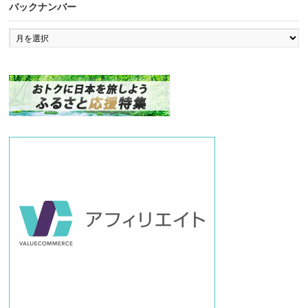
バックナンバー
バ
ッ
ク
ナ
ン
バ
ー