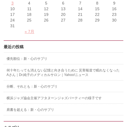
3
4
5
6
7
8
9
10
11
12
13
14
15
16
17
18
19
20
21
22
23
24
25
26
27
28
29
30
31
« 7月
最近の投稿
優先順位：新・心のサプリ
何十年たっても消えない記憶と向き合うために 災害報道で眠れなくなった
Aさん｜Dr.純子のメディカルサロン｜Yahoo!ニュース
分断、それとも：新・心のサプリ
横浜ジャズ協会主催アフタヌーンジャズパーティーの様子です
肩書を超える：新・心のサプリ