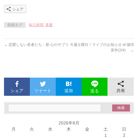
シェア
投稿タグ
毎日新聞
,
著書
←
恋愛しない若者たち：新 心のサプリ
今週土曜日！ライブのお知らせ at 珈琲
美学(2/4)
→
シェア
ツイート
追加
共有
送る
2026年8月
月
火
水
木
金
土
日
1
2