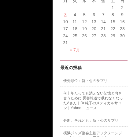
月
火
水
木
金
土
日
1
2
3
4
5
6
7
8
9
10
11
12
13
14
15
16
17
18
19
20
21
22
23
24
25
26
27
28
29
30
31
« 7月
最近の投稿
優先順位：新・心のサプリ
何十年たっても消えない記憶と向き
合うために 災害報道で眠れなくなっ
たAさん｜Dr.純子のメディカルサロ
ン｜Yahoo!ニュース
分断、それとも：新・心のサプリ
横浜ジャズ協会主催アフタヌーンジ