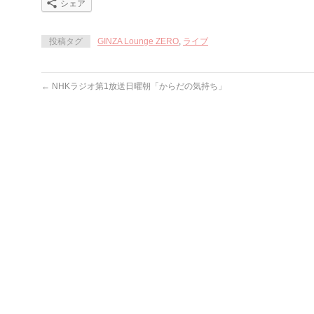
シェア
投稿タグ
GINZA Lounge ZERO
,
ライブ
←
NHKラジオ第1放送日曜朝「からだの気持ち」