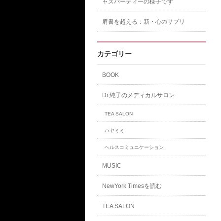
ャズパーティーの様子です
肩書を超える：新・心のサプリ
カテゴリー
BOOK
Dr.純子のメディカルサロン
TEA SALON
ハヤミミ
ヘルスコミュニケーション
MUSIC
NewYork Timesを読む
TEA SALON