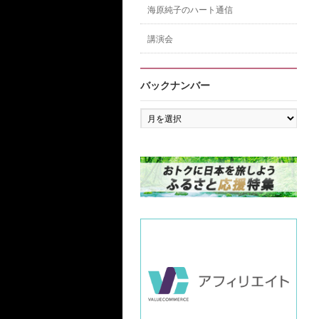
海原純子のハート通信
講演会
バックナンバー
バ
ッ
ク
ナ
ン
バ
ー