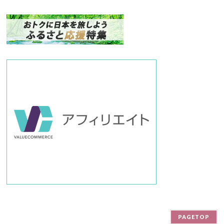
ナ
ン
バ
ー
PAGETOP