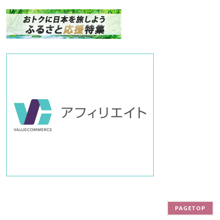
ナ
ン
バ
ー
PAGETOP