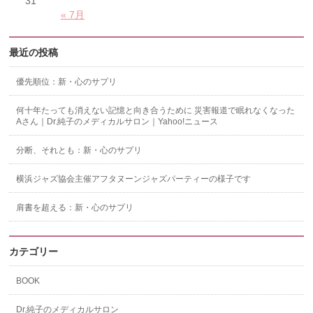
31
« 7月
最近の投稿
優先順位：新・心のサプリ
何十年たっても消えない記憶と向き合うために 災害報道で眠れなくなった
Aさん｜Dr.純子のメディカルサロン｜Yahoo!ニュース
分断、それとも：新・心のサプリ
横浜ジャズ協会主催アフタヌーンジャズパーティーの様子です
肩書を超える：新・心のサプリ
カテゴリー
BOOK
Dr.純子のメディカルサロン