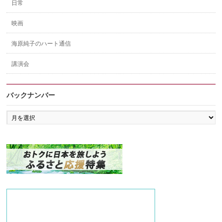
日常
映画
海原純子のハート通信
講演会
バックナンバー
バ
ッ
ク
ナ
ン
バ
ー