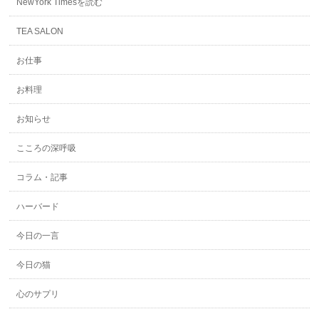
NewYork Timesを読む
TEA SALON
お仕事
お料理
お知らせ
こころの深呼吸
コラム・記事
ハーバード
今日の一言
今日の猫
心のサプリ