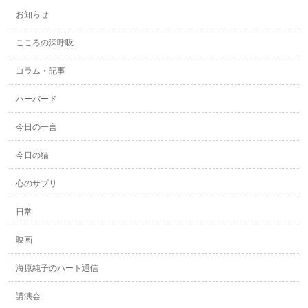
お知らせ
こころの深呼吸
コラム・記事
ハーバード
今日の一言
今日の猫
心のサプリ
日常
映画
海原純子のハート通信
講演会