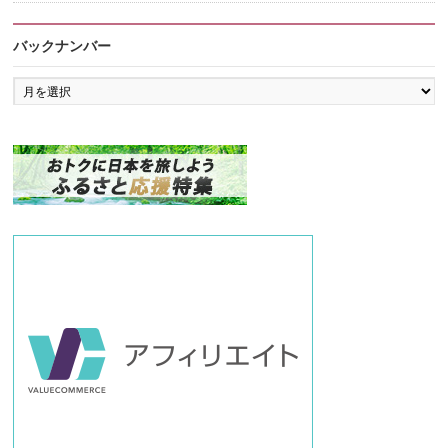
バックナンバー
バ
ッ
ク
ナ
ン
バ
ー