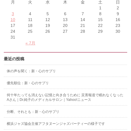
月
火
水
木
金
土
日
1
2
3
4
5
6
7
8
9
10
11
12
13
14
15
16
17
18
19
20
21
22
23
24
25
26
27
28
29
30
31
« 7月
最近の投稿
体の声を聞く：新・心のサプリ
優先順位：新・心のサプリ
何十年たっても消えない記憶と向き合うために 災害報道で眠れなくなった
Aさん｜Dr.純子のメディカルサロン｜Yahoo!ニュース
分断、それとも：新・心のサプリ
横浜ジャズ協会主催アフタヌーンジャズパーティーの様子です