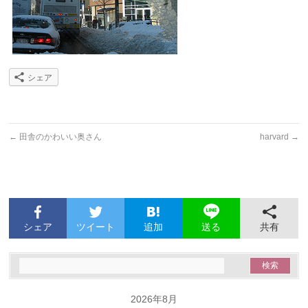
シェア
←
田舎のかわいい奥さん
harvard
→
シェア
ツイート
追加
共有
送る
2026年8月