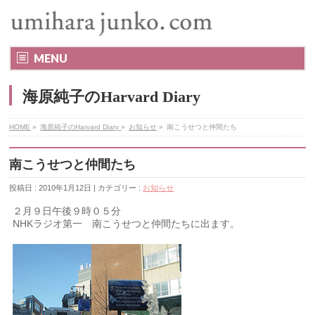
MENU
海原純子のHarvard Diary
HOME
»
海原純子のHarvard Diary
»
お知らせ
»
南こうせつと仲間たち
南こうせつと仲間たち
投稿日 : 2010年1月12日 | カテゴリー :
お知らせ
２月９日午後９時０５分
NHKラジオ第一 南こうせつと仲間たちに出ます。