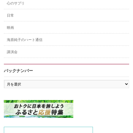
心のサプリ
日常
映画
海原純子のハート通信
講演会
バックナンバー
バ
ッ
ク
ナ
ン
バ
ー