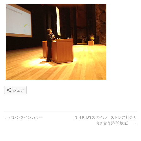
シェア
←
バレンタインカラー
ＮＨＫ D'sスタイル ストレス社会と
向き合う(2/20放送)
→