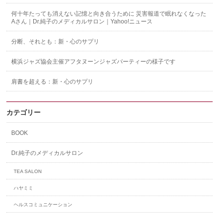
何十年たっても消えない記憶と向き合うために 災害報道で眠れなくなった
Aさん｜Dr.純子のメディカルサロン｜Yahoo!ニュース
分断、それとも：新・心のサプリ
横浜ジャズ協会主催アフタヌーンジャズパーティーの様子です
肩書を超える：新・心のサプリ
カテゴリー
BOOK
Dr.純子のメディカルサロン
TEA SALON
ハヤミミ
ヘルスコミュニケーション