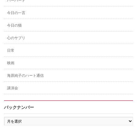
ハーバード
今日の一言
今日の猫
心のサプリ
日常
映画
海原純子のハート通信
講演会
バックナンバー
バ
ッ
ク
ナ