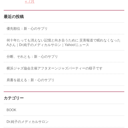
« 7月
最近の投稿
優先順位：新・心のサプリ
何十年たっても消えない記憶と向き合うために 災害報道で眠れなくなった
Aさん｜Dr.純子のメディカルサロン｜Yahoo!ニュース
分断、それとも：新・心のサプリ
横浜ジャズ協会主催アフタヌーンジャズパーティーの様子です
肩書を超える：新・心のサプリ
カテゴリー
BOOK
Dr.純子のメディカルサロン