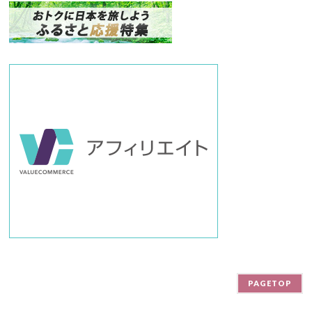
ン
バ
ー
PAGETOP