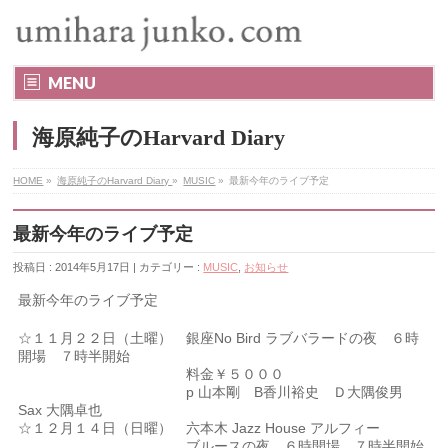
MENU
海原純子のHarvard Diary
HOME
»
海原純子のHarvard Diary
»
MUSIC
»
最新今年のライブ予定
最新今年のライブ予定
投稿日 : 2014年5月17日 | カテゴリー :
MUSIC
,
お知らせ
最新今年のライブ予定
☆１１月２２日（土曜） 銀座No Bird ラブバラードの夜 ６時
開場 ７時半開始
料金￥５０００
p 山本剛 B香川裕史 Ｄ大隅俊男
Sax 大隅卓也
☆１２月１４日（日曜） 六本木 Jazz House アルフィー​
ブルースの夜 ６時開場 ７時半開始