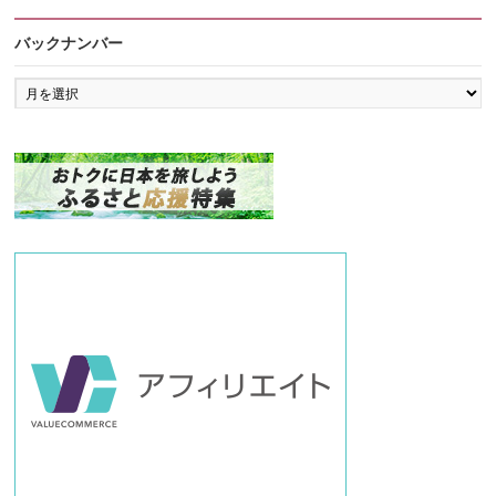
バックナンバー
バ
ッ
ク
ナ
ン
バ
ー