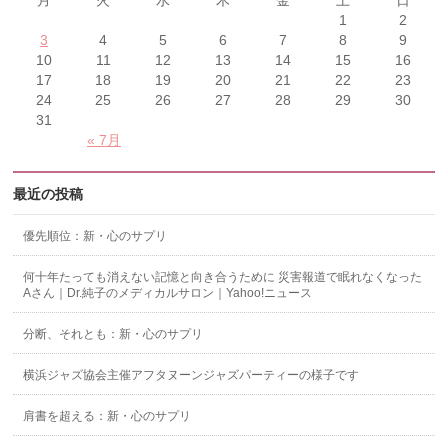
月
火
水
木
金
土
日
1
2
3
4
5
6
7
8
9
10
11
12
13
14
15
16
17
18
19
20
21
22
23
24
25
26
27
28
29
30
31
« 7月
最近の投稿
優先順位：新・心のサプリ
何十年たっても消えない記憶と向き合うために 災害報道で眠れなくなった
Aさん｜Dr.純子のメディカルサロン｜Yahoo!ニュース
分断、それとも：新・心のサプリ
横浜ジャズ協会主催アフタヌーンジャズパーティーの様子です
肩書を超える：新・心のサプリ