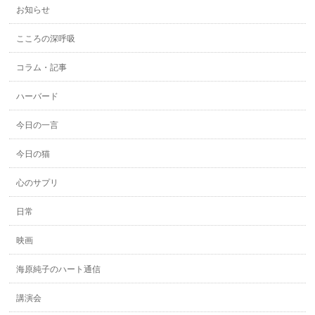
お知らせ
こころの深呼吸
コラム・記事
ハーバード
今日の一言
今日の猫
心のサプリ
日常
映画
海原純子のハート通信
講演会