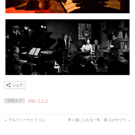
シェア
投稿タグ
Alfie
,
ライブ
←
アルフィーライブ［1］
早く感じられる一年：新 心のサプリ
→