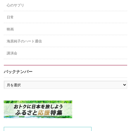
心のサプリ
日常
映画
海原純子のハート通信
講演会
バックナンバー
バ
ッ
ク
ナ
ン
バ
ー