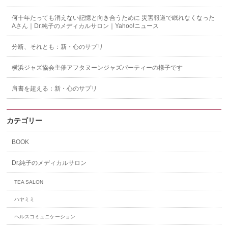
何十年たっても消えない記憶と向き合うために 災害報道で眠れなくなった
Aさん｜Dr.純子のメディカルサロン｜Yahoo!ニュース
分断、それとも：新・心のサプリ
横浜ジャズ協会主催アフタヌーンジャズパーティーの様子です
肩書を超える：新・心のサプリ
カテゴリー
BOOK
Dr.純子のメディカルサロン
TEA SALON
ハヤミミ
ヘルスコミュニケーション