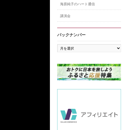
海原純子のハート通信
講演会
バックナンバー
バ
ッ
ク
ナ
ン
バ
ー