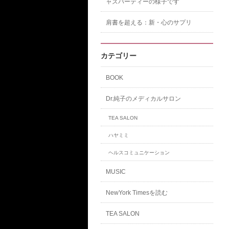
ャズパーティーの様子です
肩書を超える：新・心のサプリ
カテゴリー
BOOK
Dr.純子のメディカルサロン
TEA SALON
ハヤミミ
ヘルスコミュニケーション
MUSIC
NewYork Timesを読む
TEA SALON