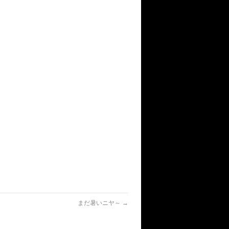
まだ暑いニヤ～
→