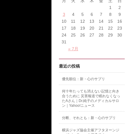
月
火
水
木
金
土
日
1
2
3
4
5
6
7
8
9
10
11
12
13
14
15
16
17
18
19
20
21
22
23
24
25
26
27
28
29
30
31
« 7月
最近の投稿
優先順位：新・心のサプリ
何十年たっても消えない記憶と向き
合うために 災害報道で眠れなくなっ
たAさん｜Dr.純子のメディカルサロ
ン｜Yahoo!ニュース
分断、それとも：新・心のサプリ
横浜ジャズ協会主催アフタヌーンジ