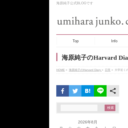
海原純子公式BLOGです
Top
Info
海原純子のHarvard Dia
HOME
»
海原純子のHarvard Diary
»
日常
»
大学近く
2026年8月