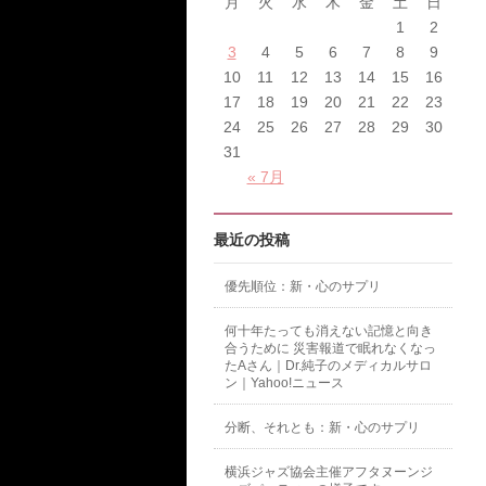
月
火
水
木
金
土
日
1
2
3
4
5
6
7
8
9
10
11
12
13
14
15
16
17
18
19
20
21
22
23
24
25
26
27
28
29
30
31
« 7月
最近の投稿
優先順位：新・心のサプリ
何十年たっても消えない記憶と向き
合うために 災害報道で眠れなくなっ
たAさん｜Dr.純子のメディカルサロ
ン｜Yahoo!ニュース
分断、それとも：新・心のサプリ
横浜ジャズ協会主催アフタヌーンジ