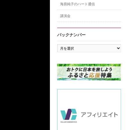
海原純子のハート通信
講演会
バックナンバー
バ
ッ
ク
ナ
ン
バ
ー