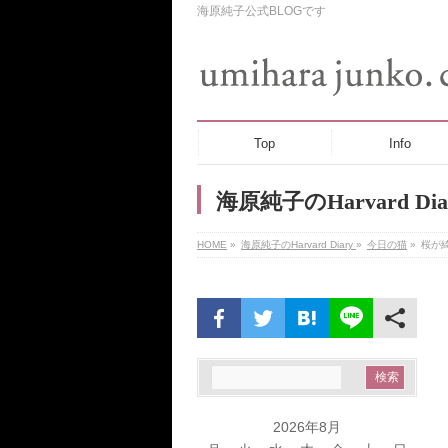
海原純子公式BLOGです
Top
Info
海原純子のHarvard Dia
HOME
»
海原純子のHarvard Diary
»
今日の猫
»
桜が
2026年8月