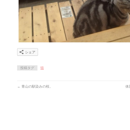
シェア
投稿タグ
猫
←
青山の馴染みの桜。
体