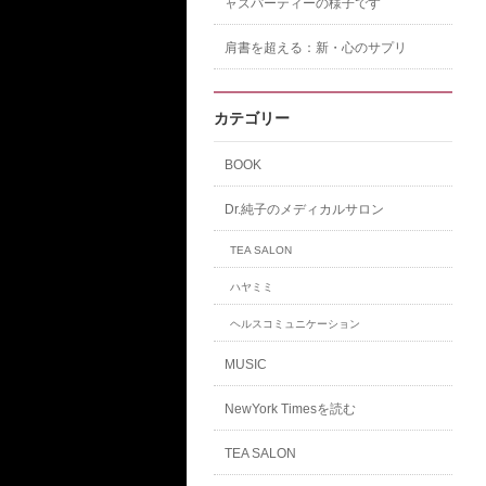
ャズパーティーの様子です
肩書を超える：新・心のサプリ
カテゴリー
BOOK
Dr.純子のメディカルサロン
TEA SALON
ハヤミミ
ヘルスコミュニケーション
MUSIC
NewYork Timesを読む
TEA SALON