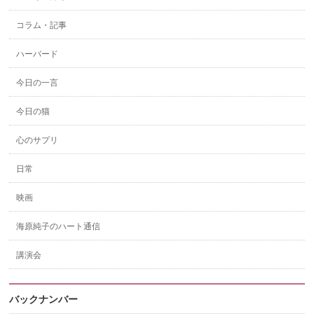
コラム・記事
ハーバード
今日の一言
今日の猫
心のサプリ
日常
映画
海原純子のハート通信
講演会
バックナンバー