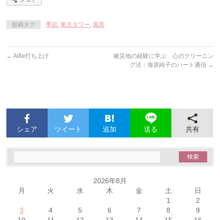
投稿タグ
季節
,
東京タワー
,
風景
←
Alfie打ち上げ
被災地の経験に学ぶ 心のクリーニン
グ法：海原純子のハート通信
→
シェア
ツイート
追加
共有
送る
2026年8月
月
火
水
木
金
土
日
1
2
3
4
5
6
7
8
9