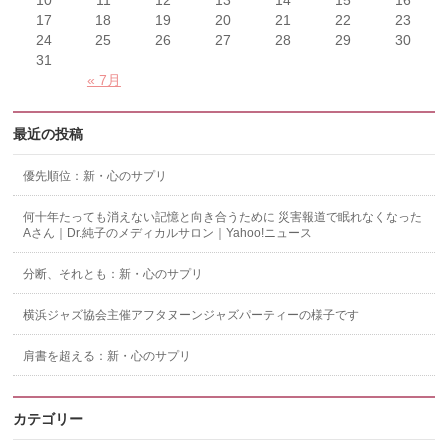
10
11
12
13
14
15
16
17
18
19
20
21
22
23
24
25
26
27
28
29
30
31
« 7月
最近の投稿
優先順位：新・心のサプリ
何十年たっても消えない記憶と向き合うために 災害報道で眠れなくなった
Aさん｜Dr.純子のメディカルサロン｜Yahoo!ニュース
分断、それとも：新・心のサプリ
横浜ジャズ協会主催アフタヌーンジャズパーティーの様子です
肩書を超える：新・心のサプリ
カテゴリー