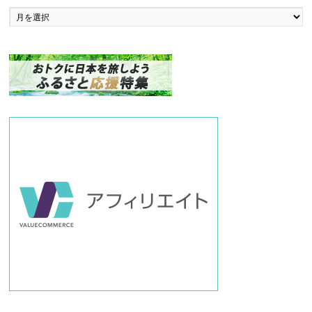
バ
ッ
ク
ナ
ン
バ
ー