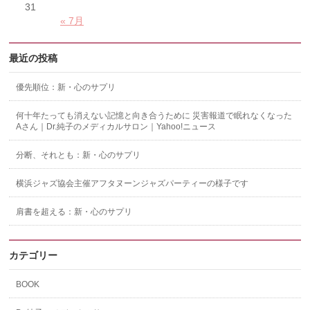
31
« 7月
最近の投稿
優先順位：新・心のサプリ
何十年たっても消えない記憶と向き合うために 災害報道で眠れなくなった
Aさん｜Dr.純子のメディカルサロン｜Yahoo!ニュース
分断、それとも：新・心のサプリ
横浜ジャズ協会主催アフタヌーンジャズパーティーの様子です
肩書を超える：新・心のサプリ
カテゴリー
BOOK