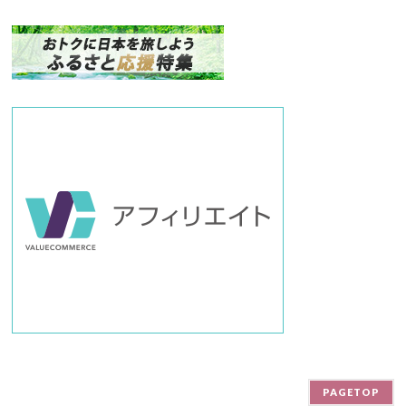
ナ
ン
バ
ー
PAGETOP