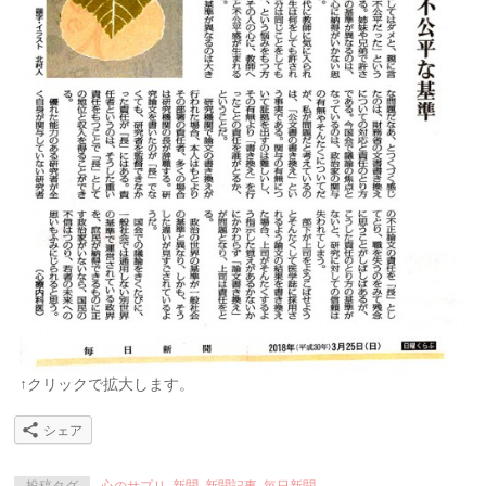
↑クリックで拡大します。
シェア
投稿タグ
心のサプリ
,
新聞
,
新聞記事
,
毎日新聞