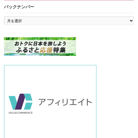
バックナンバー
バ
ッ
ク
ナ
ン
バ
ー