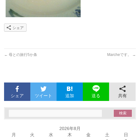
シェア
←
母との旅行5か条
Marcheです。
→
シェア
ツイート
追加
共有
送る
2026年8月
月
火
水
木
金
土
日