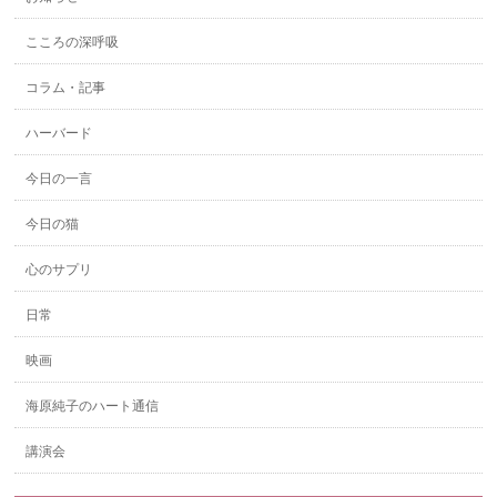
こころの深呼吸
コラム・記事
ハーバード
今日の一言
今日の猫
心のサプリ
日常
映画
海原純子のハート通信
講演会