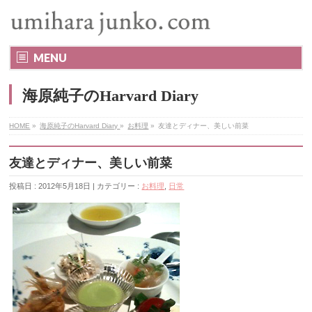
MENU
海原純子のHarvard Diary
HOME
»
海原純子のHarvard Diary
»
お料理
»
友達とディナー、美しい前菜
友達とディナー、美しい前菜
投稿日 : 2012年5月18日 | カテゴリー :
お料理
,
日常