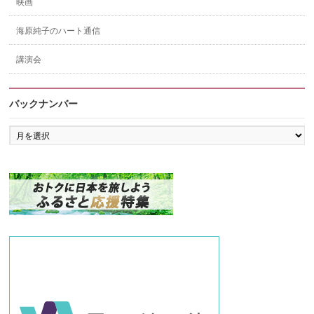
映画
海原純子のハート通信
講演会
バックナンバー
バ
ッ
ク
ナ
ン
バ
ー