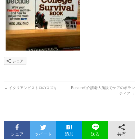
シェア
←
イタリアンビストロのスズキ
Bostonの介護老人施設でケアのボラン
ティア
→
シェア
ツイート
追加
共有
送る