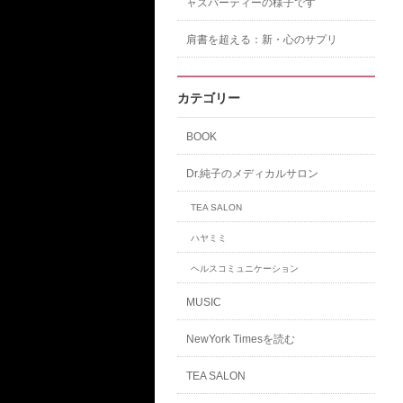
ャズパーティーの様子です
肩書を超える：新・心のサプリ
カテゴリー
BOOK
Dr.純子のメディカルサロン
TEA SALON
ハヤミミ
ヘルスコミュニケーション
MUSIC
NewYork Timesを読む
TEA SALON