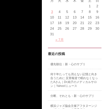
月
火
水
木
金
土
日
1
2
3
4
5
6
7
8
9
10
11
12
13
14
15
16
17
18
19
20
21
22
23
24
25
26
27
28
29
30
31
« 7月
最近の投稿
優先順位：新・心のサプリ
何十年たっても消えない記憶と向き
合うために 災害報道で眠れなくなっ
たAさん｜Dr.純子のメディカルサロ
ン｜Yahoo!ニュース
分断、それとも：新・心のサプリ
横浜ジャズ協会主催アフタヌーンジ