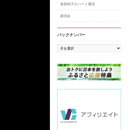
海原純子のハート通信
講演会
バックナンバー
バ
ッ
ク
ナ
ン
バ
ー