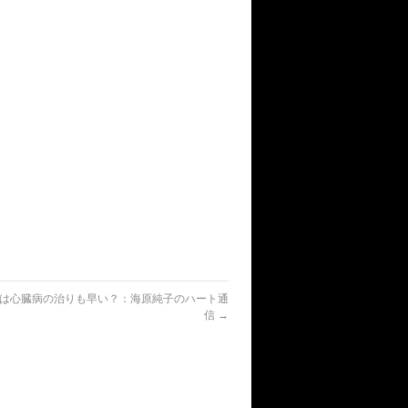
は心臓病の治りも早い？：海原純子のハート通
信
→