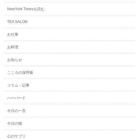
NewYork Timesを読む
TEA SALON
お仕事
お料理
お知らせ
こころの深呼吸
コラム・記事
ハーバード
今日の一言
今日の猫
心のサプリ