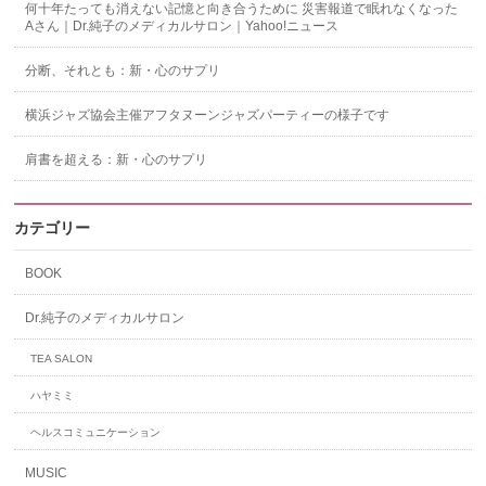
何十年たっても消えない記憶と向き合うために 災害報道で眠れなくなった
Aさん｜Dr.純子のメディカルサロン｜Yahoo!ニュース
分断、それとも：新・心のサプリ
横浜ジャズ協会主催アフタヌーンジャズパーティーの様子です
肩書を超える：新・心のサプリ
カテゴリー
BOOK
Dr.純子のメディカルサロン
TEA SALON
ハヤミミ
ヘルスコミュニケーション
MUSIC