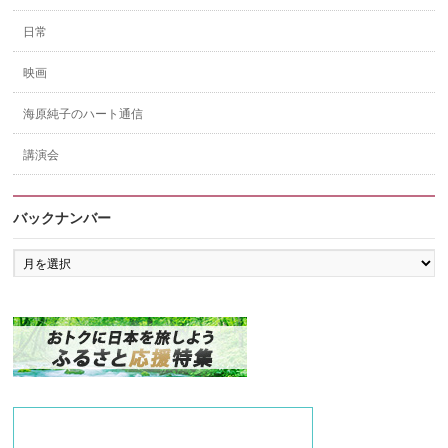
日常
映画
海原純子のハート通信
講演会
バックナンバー
バ
ッ
ク
ナ
ン
バ
ー