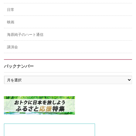
日常
映画
海原純子のハート通信
講演会
バックナンバー
バ
ッ
ク
ナ
ン
バ
ー