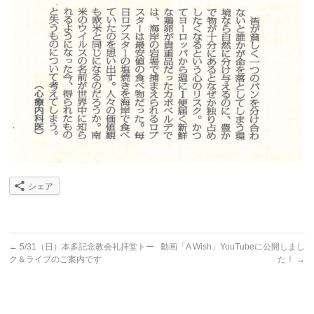
シェア
←
5/31（日）本多記念教会礼拝堂トー
動画「A Wish」YouTubeに公開しまし
ク＆ライブのご案内です
た！
→