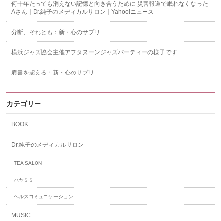
何十年たっても消えない記憶と向き合うために 災害報道で眠れなくなった
Aさん｜Dr.純子のメディカルサロン｜Yahoo!ニュース
分断、それとも：新・心のサプリ
横浜ジャズ協会主催アフタヌーンジャズパーティーの様子です
肩書を超える：新・心のサプリ
カテゴリー
BOOK
Dr.純子のメディカルサロン
TEA SALON
ハヤミミ
ヘルスコミュニケーション
MUSIC