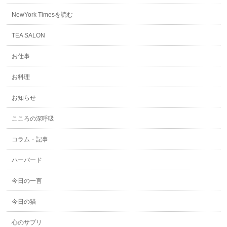
NewYork Timesを読む
TEA SALON
お仕事
お料理
お知らせ
こころの深呼吸
コラム・記事
ハーバード
今日の一言
今日の猫
心のサプリ