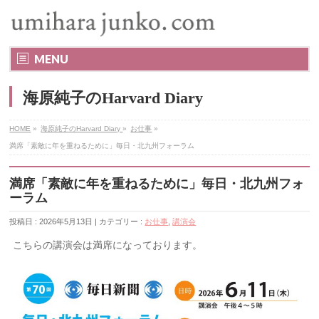
MENU
海原純子のHarvard Diary
HOME
»
海原純子のHarvard Diary
»
お仕事
»
満席「素敵に年を重ねるために」毎日・北九州フォーラム
満席「素敵に年を重ねるために」毎日・北九州フォ
ーラム
投稿日 : 2026年5月13日 | カテゴリー :
お仕事
,
講演会
こちらの講演会は満席になっております。