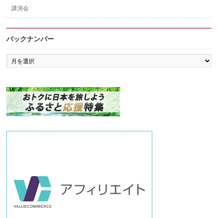
講演会
バックナンバー
バ
ッ
ク
ナ
ン
バ
ー