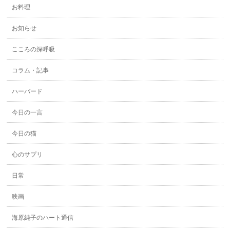
お料理
お知らせ
こころの深呼吸
コラム・記事
ハーバード
今日の一言
今日の猫
心のサプリ
日常
映画
海原純子のハート通信