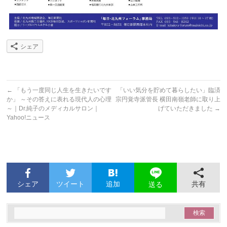
シェア
←
「もう一度同じ人生を生きたいです
「いい気分を貯めて暮らしたい」臨済
か」 ～その答えに表れる現代人の心理
宗円覚寺派管長 横田南嶺老師に取り上
～｜Dr.純子のメディカルサロン｜
げていただきました
→
Yahoo!ニュース
シェア
ツイート
追加
共有
送る