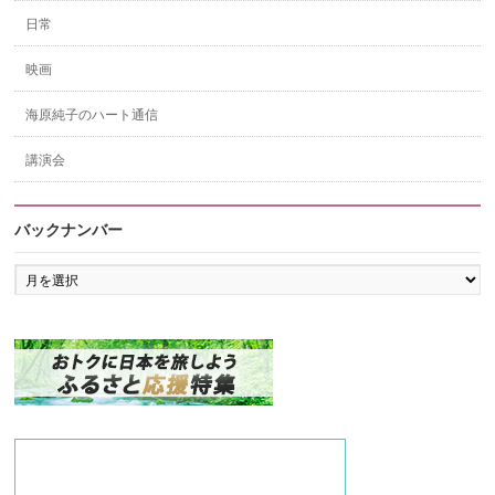
日常
映画
海原純子のハート通信
講演会
バックナンバー
バ
ッ
ク
ナ
ン
バ
ー