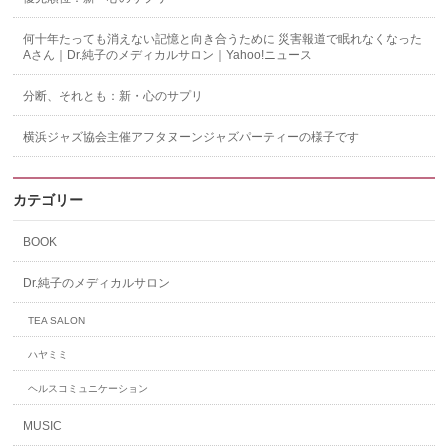
何十年たっても消えない記憶と向き合うために 災害報道で眠れなくなった
Aさん｜Dr.純子のメディカルサロン｜Yahoo!ニュース
分断、それとも：新・心のサプリ
横浜ジャズ協会主催アフタヌーンジャズパーティーの様子です
カテゴリー
BOOK
Dr.純子のメディカルサロン
TEA SALON
ハヤミミ
ヘルスコミュニケーション
MUSIC