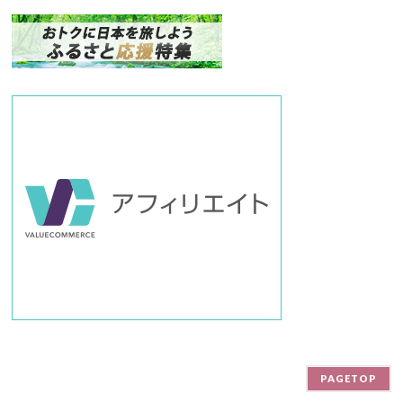
ン
バ
ー
PAGETOP