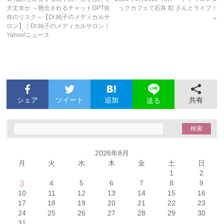
大丈夫か ～懸念されるチャットGPT依
ックカフェで石井 彰 さんとライブ！
存のリスク～【Dr.純子のメディカルサ
→
ロン】｜Dr.純子のメディカルサロン｜
Yahoo!ニュース
シェア
ツイート
追加
共有
送る
2026年8月
月
火
水
木
金
土
日
1
2
3
4
5
6
7
8
9
10
11
12
13
14
15
16
17
18
19
20
21
22
23
24
25
26
27
28
29
30
31