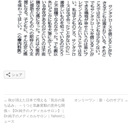
シェア
←
秋が消えた日本で増える「気分の落
オンリーワン：新・心のサプリ
→
ち込み」 ～うつと気象変動の意外な関
係～【Dr.純子のメディカルサロン】｜
Dr.純子のメディカルサロン｜Yahoo!ニ
ュース