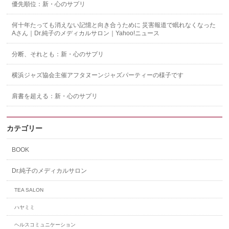
優先順位：新・心のサプリ
何十年たっても消えない記憶と向き合うために 災害報道で眠れなくなった
Aさん｜Dr.純子のメディカルサロン｜Yahoo!ニュース
分断、それとも：新・心のサプリ
横浜ジャズ協会主催アフタヌーンジャズパーティーの様子です
肩書を超える：新・心のサプリ
カテゴリー
BOOK
Dr.純子のメディカルサロン
TEA SALON
ハヤミミ
ヘルスコミュニケーション