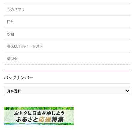
心のサプリ
日常
映画
海原純子のハート通信
講演会
バックナンバー
バ
ッ
ク
ナ
ン
バ
ー