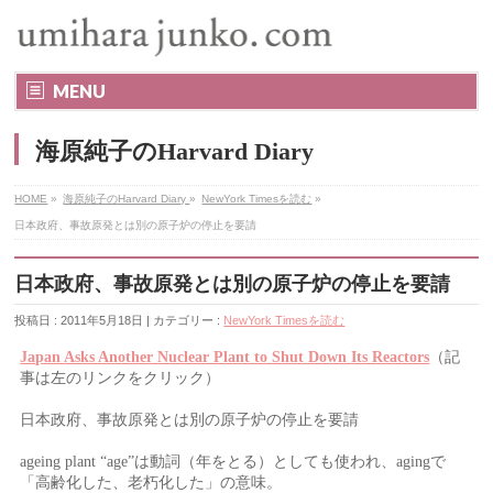
MENU
海原純子のHarvard Diary
HOME
»
海原純子のHarvard Diary
»
NewYork Timesを読む
»
日本政府、事故原発とは別の原子炉の停止を要請
日本政府、事故原発とは別の原子炉の停止を要請
投稿日 : 2011年5月18日 | カテゴリー :
NewYork Timesを読む
（記
Japan Asks Another Nuclear Plant to Shut Down Its Reactors
事は左のリンクをクリック）
日本政府、事故原発とは別の原子炉の停止を要請
は動詞（年をとる）としても使われ、
で
ageing plant “age”
aging
「高齢化した、老朽化した」の意味。