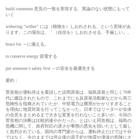
意見の一致を実現する、異論のない状態にもって
build consensus
いく
には（植物を）しおれされる、という意味があ
withering “wither”
ります。この場合は、「（自信を）しおれさせる、手厳しい」。
～に備える。
brace for
節電する
to conserve energy
～の安全を最優先する
put someone’s safety first
要約：
菅首相が運転停止を要請した浜岡原発は、福島原発と同じく
年
70
代に建設されたもので、これまでにも反原発活動家などから再三
危険性を指摘されていたが、中部電力は費用がかかりすぎること
を理由に地震対策を行ってこなかった。日本ではリーダーが全体
の合意をまとめるまで大きな変更を行わないこと多いが、今回の
菅首相の決断は比較的速やかだった。とはいえ同首相は、福島の
危機に関して、政府対応の遅さが事態の悪化を招いたとして厳し
く批判されている。国内の専門家からは、運転停止だけでは十分
ではなく、今のままでは停止後の原子炉が地震や津波の危険にさ