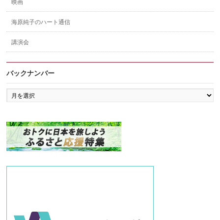
映画
海原純子のハート通信
講演会
バックナンバー
バ
ッ
ク
ナ
ン
バ
ー