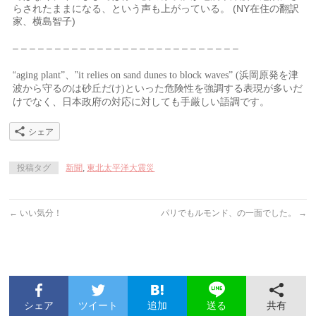
らされたままになる、という声も上がっている。 (NY在住の翻訳
家、横島智子)
– – – – – – – – – – – – – – – – – – – – – – – – – – –
“
、”
浜岡原発を津
aging plant”
it relies on sand dunes to block waves” (
波から守るのは砂丘だけ
といった危険性を強調する表現が多いだ
)
けでなく、日本政府の対応に対しても手厳しい語調です。
シェア
投稿タグ
新聞
,
東北太平洋大震災
←
いい気分！
パリでもルモンド、の一面でした。
→
シェア
ツイート
追加
共有
送る