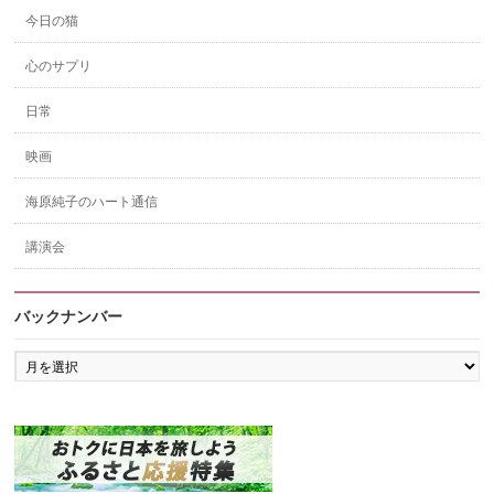
今日の猫
心のサプリ
日常
映画
海原純子のハート通信
講演会
バックナンバー
バ
ッ
ク
ナ
ン
バ
ー