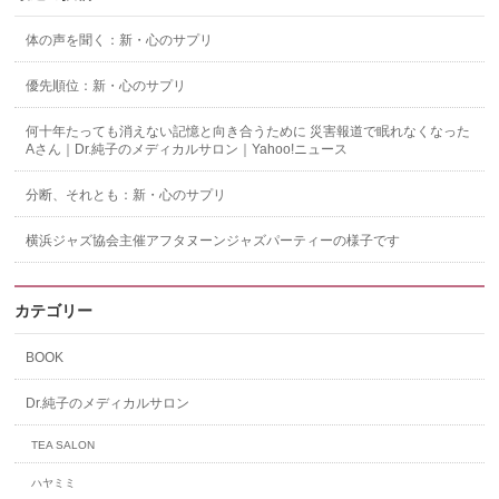
体の声を聞く：新・心のサプリ
優先順位：新・心のサプリ
何十年たっても消えない記憶と向き合うために 災害報道で眠れなくなった
Aさん｜Dr.純子のメディカルサロン｜Yahoo!ニュース
分断、それとも：新・心のサプリ
横浜ジャズ協会主催アフタヌーンジャズパーティーの様子です
カテゴリー
BOOK
Dr.純子のメディカルサロン
TEA SALON
ハヤミミ