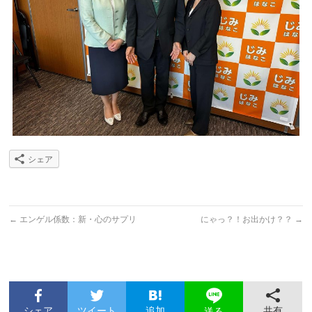
シェア
←
エンゲル係数：新・心のサプリ
にゃっ？！お出かけ？？
→
シェア
ツイート
追加
共有
送る