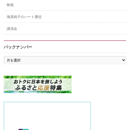
映画
海原純子のハート通信
講演会
バックナンバー
バ
ッ
ク
ナ
ン
バ
ー