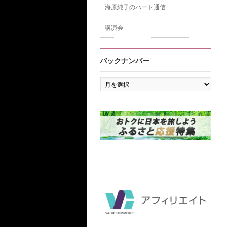
海原純子のハート通信
講演会
バックナンバー
バ
ッ
ク
ナ
ン
バ
ー