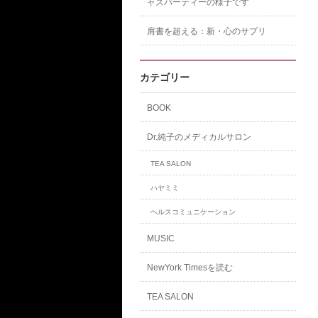
ャズパーティーの様子です
肩書を超える：新・心のサプリ
カテゴリー
BOOK
Dr.純子のメディカルサロン
TEA SALON
ハヤミミ
ヘルスコミュニケーション
MUSIC
NewYork Timesを読む
TEA SALON