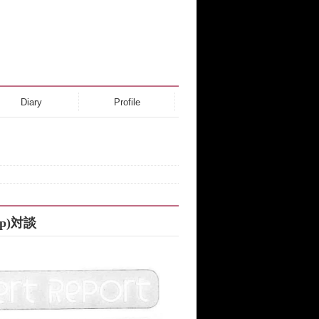
Diary
Profile
(p)対談