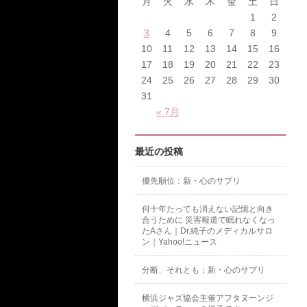
月
火
水
木
金
土
日
1
2
3
4
5
6
7
8
9
10
11
12
13
14
15
16
17
18
19
20
21
22
23
24
25
26
27
28
29
30
31
« 7月
最近の投稿
優先順位：新・心のサプリ
何十年たっても消えない記憶と向き
合うために 災害報道で眠れなくなっ
たAさん｜Dr.純子のメディカルサロ
ン｜Yahoo!ニュース
分断、それとも：新・心のサプリ
横浜ジャズ協会主催アフタヌーンジ