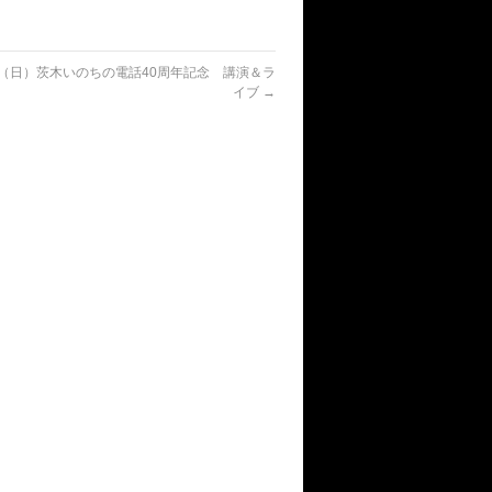
6.29（日）茨木いのちの電話40周年記念 講演＆ラ
イブ
→