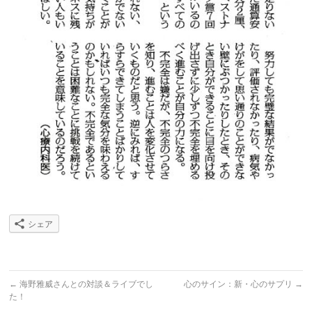
シェア
←
海野雅威さんとの対談＆ライブでし
心のサイン：新・心のサプリ
→
た！