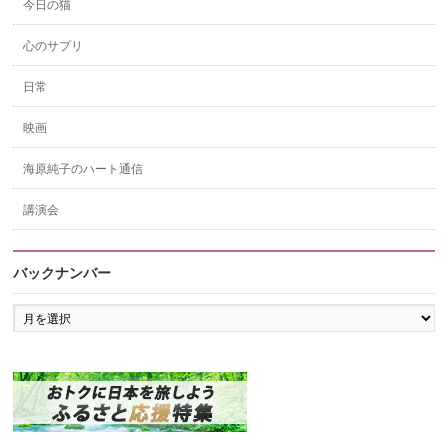
今日の猫
心のサプリ
日常
映画
海原純子のハート通信
講演会
バックナンバー
バ
ッ
ク
ナ
ン
バ
ー