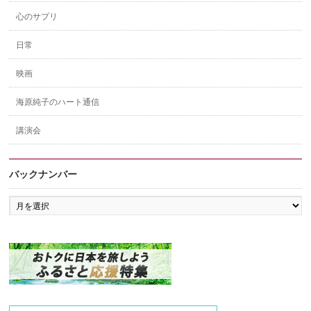
心のサプリ
日常
映画
海原純子のハート通信
講演会
バックナンバー
バ
ッ
ク
ナ
ン
バ
ー