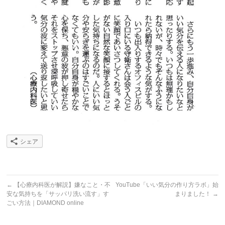
シェア
←
【心療内科医が解説】嫌なこと・不
YouTube「いい気分の作り方ラボ」始
安な気持ちを「サッパリ洗い流す」す
まりました！
→
ごい方法｜DIAMOND online