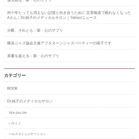
優先順位：新・心のサプリ
何十年たっても消えない記憶と向き合うために 災害報道で眠れなくなった
Aさん｜Dr.純子のメディカルサロン｜Yahoo!ニュース
分断、それとも：新・心のサプリ
横浜ジャズ協会主催アフタヌーンジャズパーティーの様子です
肩書を超える：新・心のサプリ
カテゴリー
BOOK
Dr.純子のメディカルサロン
TEA SALON
ハヤミミ
ヘルスコミュニケーション