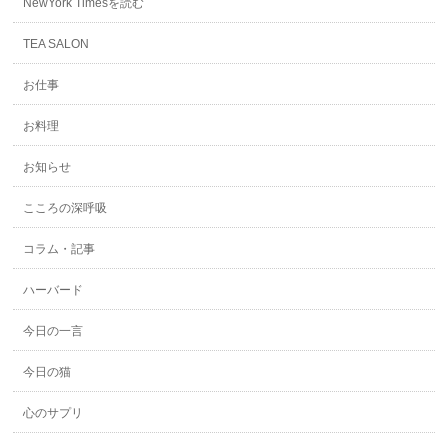
NewYork Timesを読む
TEA SALON
お仕事
お料理
お知らせ
こころの深呼吸
コラム・記事
ハーバード
今日の一言
今日の猫
心のサプリ