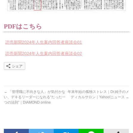
PDFはこちら
読売新聞2024年人生案内回答者座談会01
読売新聞2024年人生案内回答者座談会02
シェア
←
「管理職に不向きな人」が気付かな
年末年始の孤独ストレス｜Dr.純子のメ
い、デキるリーダーになれる“たった一
ディカルサロン｜Yahoo!ニュース
→
つの法則”｜DIAMOND online