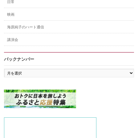
日常
映画
海原純子のハート通信
講演会
バックナンバー
バ
ッ
ク
ナ
ン
バ
ー