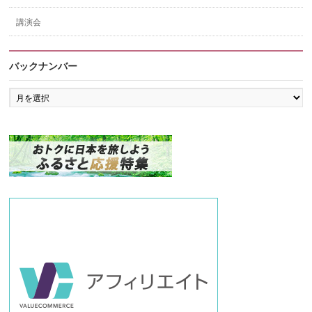
講演会
バックナンバー
バ
ッ
ク
ナ
ン
バ
ー