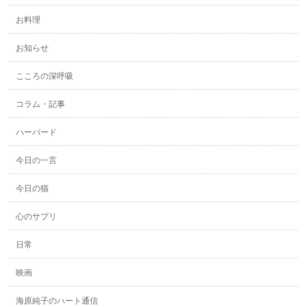
お料理
お知らせ
こころの深呼吸
コラム・記事
ハーバード
今日の一言
今日の猫
心のサプリ
日常
映画
海原純子のハート通信