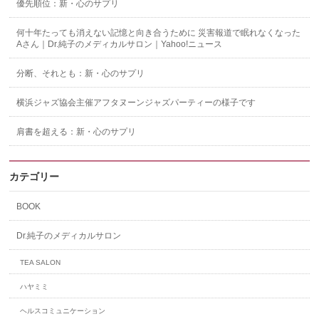
優先順位：新・心のサプリ
何十年たっても消えない記憶と向き合うために 災害報道で眠れなくなった
Aさん｜Dr.純子のメディカルサロン｜Yahoo!ニュース
分断、それとも：新・心のサプリ
横浜ジャズ協会主催アフタヌーンジャズパーティーの様子です
肩書を超える：新・心のサプリ
カテゴリー
BOOK
Dr.純子のメディカルサロン
TEA SALON
ハヤミミ
ヘルスコミュニケーション