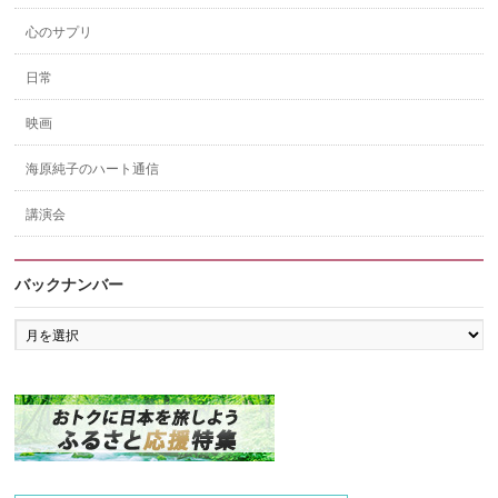
心のサプリ
日常
映画
海原純子のハート通信
講演会
バックナンバー
バ
ッ
ク
ナ
ン
バ
ー