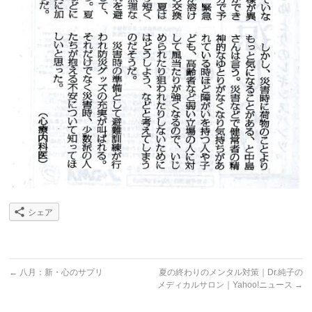
シェア
←
八月：新・心のサプリ
夏の終わりのメンタル対策｜Dr.純子の
メディカルサロン｜Yahoo!ニュース
→