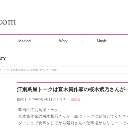
Medical
Work
Music
ry
屋トークは直木賞作家の桜木紫乃さんが一緒に。
江別蔦屋トークは直木賞作家の桜木紫乃さんが
投稿日 : 2024年6月24日 | カテゴリー :
講演会
昨日の江別蔦屋トーク。
直木賞作家の桜木紫乃さんが一緒にトークに参加してくださ
ダッシュで食事をしてから紫乃さんの仕事場からリモートで