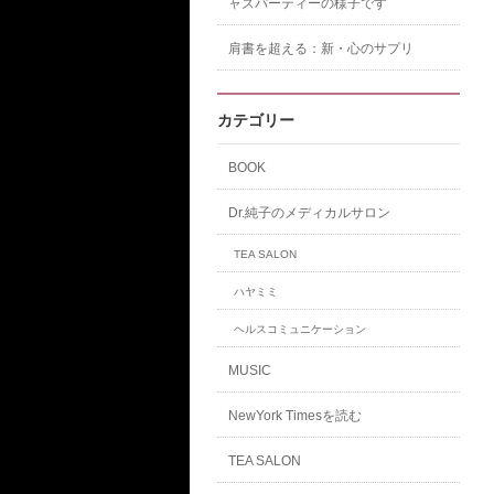
ャズパーティーの様子です
肩書を超える：新・心のサプリ
カテゴリー
BOOK
Dr.純子のメディカルサロン
TEA SALON
ハヤミミ
ヘルスコミュニケーション
MUSIC
NewYork Timesを読む
TEA SALON