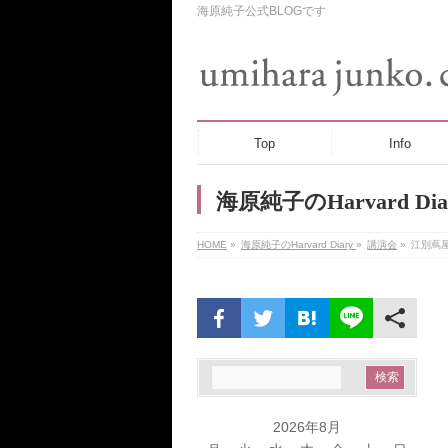
海原純子公式BLOGです
Top
Info
海原純子のHarvard Dia
HOME
»
海原純子のHarvard Diary
»
講演会
»
江別蔦
2026年8月