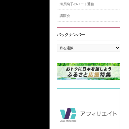
海原純子のハート通信
講演会
バックナンバー
バ
ッ
ク
ナ
ン
バ
ー