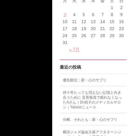
月
火
水
木
金
土
日
1
2
3
4
5
6
7
8
9
10
11
12
13
14
15
16
17
18
19
20
21
22
23
24
25
26
27
28
29
30
31
« 7月
最近の投稿
優先順位：新・心のサプリ
何十年たっても消えない記憶と向き
合うために 災害報道で眠れなくなっ
たAさん｜Dr.純子のメディカルサロ
ン｜Yahoo!ニュース
分断、それとも：新・心のサプリ
横浜ジャズ協会主催アフタヌーンジ