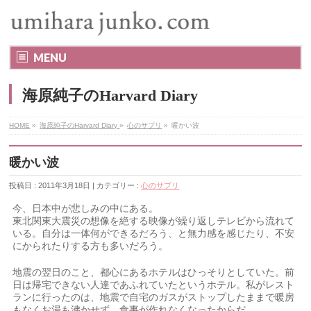
MENU
海原純子のHarvard Diary
HOME
»
海原純子のHarvard Diary
»
心のサプリ
»
暖かい波
暖かい波
投稿日 : 2011年3月18日 | カテゴリー :
心のサプリ
今、日本中が悲しみの中にある。
東北関東大震災の想像を絶する映像が繰り返しテレビから流れて
いる。自分は一体何ができるだろう、と無力感を感じたり、不安
にかられたりする方も多いだろう。
地震の翌日のこと、都心にあるホテルはひっそりとしていた。前
日は帰宅できない人達であふれていたというホテル。私がレスト
ランに行ったのは、地震で自宅のガスがストップしたままで暖房
もなくお湯も沸かせず、食事が作れなくなったからだ。