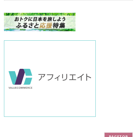
ク
ナ
ン
バ
ー
PAGETOP