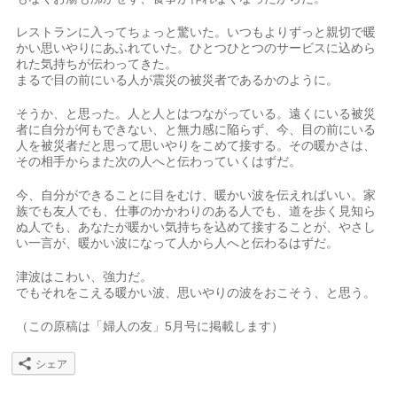
レストランに入ってちょっと驚いた。いつもよりずっと親切で暖
かい思いやりにあふれていた。ひとつひとつのサービスに込めら
れた気持ちが伝わってきた。
まるで目の前にいる人が震災の被災者であるかのように。
そうか、と思った。人と人とはつながっている。遠くにいる被災
者に自分が何もできない、と無力感に陥らず、今、目の前にいる
人を被災者だと思って思いやりをこめて接する。その暖かさは、
その相手からまた次の人へと伝わっていくはずだ。
今、自分ができることに目をむけ、暖かい波を伝えればいい。家
族でも友人でも、仕事のかかわりのある人でも、道を歩く見知ら
ぬ人でも、あなたが暖かい気持ちを込めて接することが、やさし
い一言が、暖かい波になって人から人へと伝わるはずだ。
津波はこわい、強力だ。
でもそれをこえる暖かい波、思いやりの波をおこそう、と思う。
（この原稿は「婦人の友」5月号に掲載します）
シェア