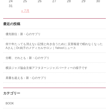
24
25
26
27
28
29
30
31
« 7月
最近の投稿
優先順位：新・心のサプリ
何十年たっても消えない記憶と向き合うために 災害報道で眠れなくなった
Aさん｜Dr.純子のメディカルサロン｜Yahoo!ニュース
分断、それとも：新・心のサプリ
横浜ジャズ協会主催アフタヌーンジャズパーティーの様子です
肩書を超える：新・心のサプリ
カテゴリー
BOOK